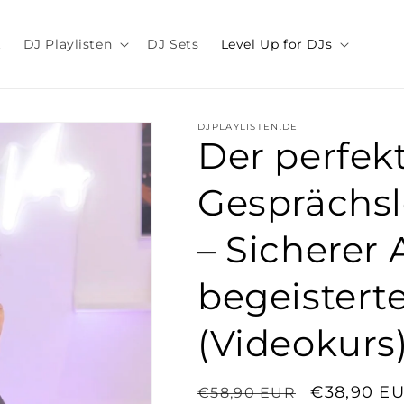
t
DJ Playlisten
DJ Sets
Level Up for DJs
DJPLAYLISTEN.DE
Der perfek
Gesprächsl
– Sicherer
begeister
(Videokurs
Normaler
Verkaufsp
€38,90 E
€58,90 EUR