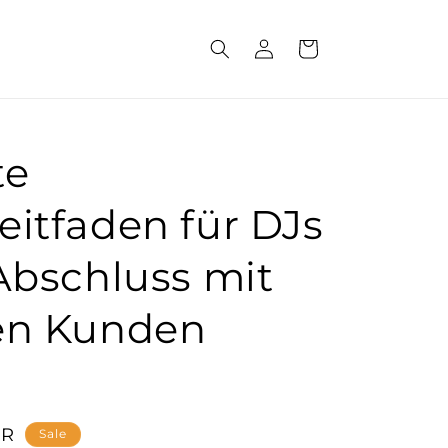
Einloggen
Warenkorb
te
eitfaden für DJs
 Abschluss mit
ten Kunden
)
reis
UR
Sale