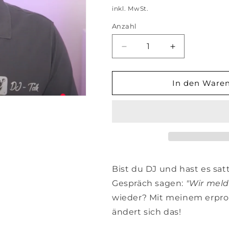
Preis
inkl. MwSt.
Anzahl
Verringere
Erhöhe
die
die
Menge
Menge
für
für
In den Ware
Der
Der
perfekte
perfekte
Gesprächsleitfaden
Gesprächsleit
für
für
DJs
DJs
–
–
Sicherer
Sicherer
Abschluss
Abschluss
Bist du DJ und hast es sa
mit
mit
Gespräch sagen:
"Wir meld
begeisterten
begeisterten
wieder? Mit meinem erprob
Kunden
Kunden
(Videokurs)
(Videokurs)
ändert sich das!