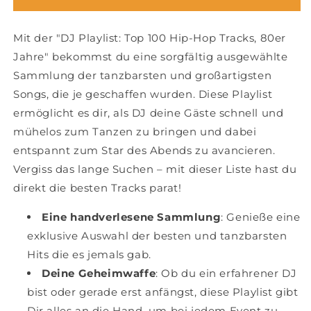
100
100
Hip-
Hip-
Mit der "DJ Playlist: Top 100 Hip-Hop Tracks, 80er
Hop
Hop
Jahre" bekommst du eine sorgfältig ausgewählte
Tracks,
Tracks,
80er
80er
Sammlung der tanzbarsten und großartigsten
Jahre
Jahre
Songs, die je geschaffen wurden. Diese Playlist
ermöglicht es dir, als DJ deine Gäste schnell und
mühelos zum Tanzen zu bringen und dabei
entspannt zum Star des Abends zu avancieren.
Vergiss das lange Suchen – mit dieser Liste hast du
direkt die besten Tracks parat!
Eine handverlesene Sammlung
: Genieße eine
exklusive Auswahl der besten und tanzbarsten
Hits die es jemals gab.
Deine Geheimwaffe
: Ob du ein erfahrener DJ
bist oder gerade erst anfängst, diese Playlist gibt
Dir alles an die Hand, um bei jedem Event zu