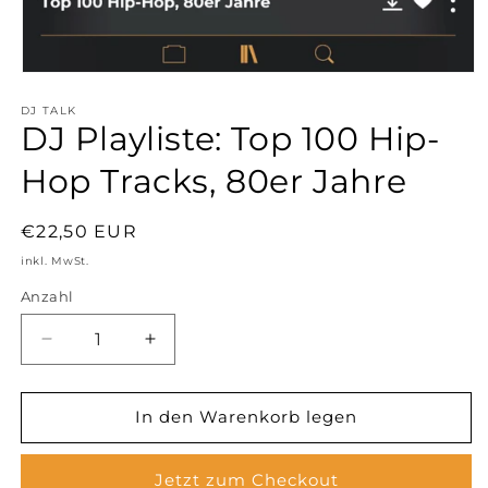
Medien
1
DJ TALK
in
DJ Playliste: Top 100 Hip-
Modal
öffnen
Hop Tracks, 80er Jahre
Normaler
€22,50 EUR
Preis
inkl. MwSt.
Anzahl
Verringere
Erhöhe
die
die
Menge
Menge
für
für
In den Warenkorb legen
DJ
DJ
Playliste:
Playliste:
Jetzt zum Checkout
Top
Top