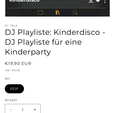
Medien
1
DJ TALK
in
DJ Playliste: Kinderdisco -
Modal
öffnen
DJ Playliste für eine
Kinderparty
Normaler
€19,90 EUR
Preis
inkl. MwSt.
Art
PDF
Anzahl
Verringere
Erhöhe