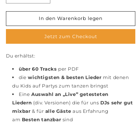
die
die
Menge
Menge
für
für
In den Warenkorb legen
DJ
DJ
Playliste:
Playliste:
Jetzt zum Checkout
Kinderdisco
Kinderdisco
-
-
DJ
DJ
Du erhältst:
Playliste
Playliste
für
für
über 60 Tracks
per PDF
eine
eine
Kinderparty
die
wichtigsten & besten Lieder
Kinderparty
mit denen
du Kids auf Partys zum tanzen bringst
Eine
Auswahl an „Live” getesteten
Liedern
(div. Versionen) die für uns
DJs sehr gut
mixbar
& für
alle Gäste
aus Erfahrung
am
Besten tanzbar
sind